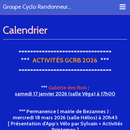
Groupe Cyclo Randonneurs Bezannes
Accueil
Calendrier
Le Club
Calendrier
================================
Randonnées
***
ACTIVITÉS GCRB 2026
***
================================
Albums Photos
Récits et Documents
***
Galette des Rois
:
Présence Sorties
samedi 17 janvier 2026 (salle Véga) à 17h00
Liens
*** Permanence ( mairie de Bezannes ) :
mercredi 18 mars 2026 (salle Hélios) à 20h45
[ Présentation d'App's Vélo par Sylvain + Activités
Printemps ]