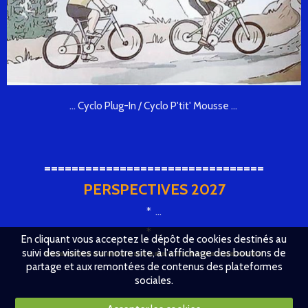
... Cyclo Plug-In / Cyclo P'tit' Mousse ...
================================
PERSPECTIVES 2027
* ...
* ...
En cliquant vous acceptez le dépôt de cookies destinés au
================================
suivi des visites sur notre site, à l'affichage des boutons de
partage et aux remontées de contenus des plateformes
sociales.