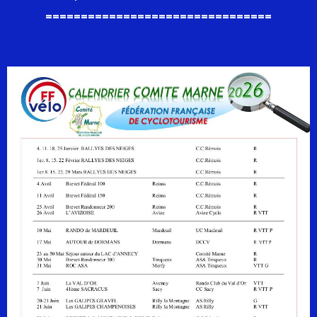
================================